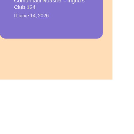
Comunității Noastre – Ingrid’s
Club 124
iunie 14, 2026
ului
Hotărâre A Consiliului
 3
De Administrație 4