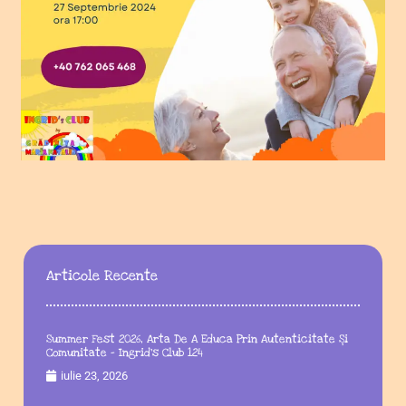
Articole Recente
Summer Fest 2026, Arta De A Educa Prin Autenticitate Și
Comunitate – Ingrid’s Club 124
iulie 23, 2026