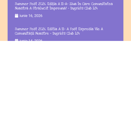
Summer Fest 2026, Ediția A II-A– Ziua În Care Comunitatea
Noastră A Strălucit Împreună! – Ingrid’s Club 124
iunie 16, 2026
Summer Fest 2026, Editia A II- A Fost Expresia Vie A
Comunității Noastre – Ingrid’s Club 124
iunie 14, 2026