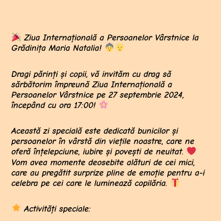
Ziua Internațională a Persoanelor Vârstnice la
Grădinița Maria Natalia!
Dragi părinți și copii, vă invităm cu drag să
sărbătorim împreună
Ziua Internațională a
Persoanelor Vârstnice
pe
27 septembrie 2024
,
începând cu ora
17:00
!
Această zi specială este dedicată bunicilor și
persoanelor în vârstă din viețile noastre, care ne
oferă înțelepciune, iubire și povești de neuitat.
Vom avea momente deosebite alături de cei mici,
care au pregătit surprize pline de emoție pentru a-i
celebra pe cei care le luminează copilăria.
Activități speciale: