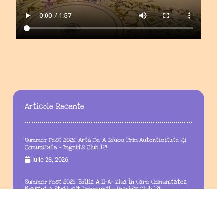
Articole Recente
Summer Fest 2026, Arta De A Educa Prin Autenticitate Și
Comunitate – Ingrid’s Club 124
iulie 23, 2026
Summer Fest 2026, Ediția A II-A– Ziua În Care Comunitatea
Noastră A Strălucit Împreună! – Ingrid’s Club 124
iunie 16, 2026