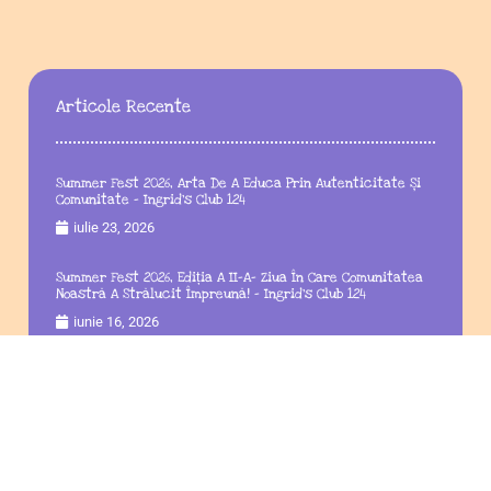
Articole Recente
Summer Fest 2026, Arta De A Educa Prin Autenticitate Și
Comunitate – Ingrid’s Club 124
iulie 23, 2026
Summer Fest 2026, Ediția A II-A– Ziua În Care Comunitatea
Noastră A Strălucit Împreună! – Ingrid’s Club 124
iunie 16, 2026
Summer Fest 2026, Editia A II- A Fost Expresia Vie A
Comunității Noastre – Ingrid’s Club 124
iunie 14, 2026