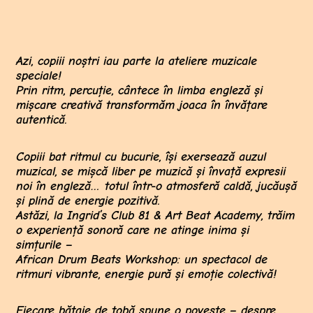
Azi, copiii noștri iau parte la ateliere muzicale
speciale!
Prin ritm, percuție, cântece în limba engleză și
mișcare creativă transformăm joaca în învățare
autentică.
Copiii bat ritmul cu bucurie, își exersează auzul
muzical, se mișcă liber pe muzică și învață expresii
noi în engleză… totul într-o atmosferă caldă, jucăușă
și plină de energie pozitivă.
Astăzi, la Ingrid’s Club 81 & Art Beat Academy, trăim
o experiență sonoră care ne atinge inima și
simțurile –
African Drum Beats Workshop: un spectacol de
ritmuri vibrante, energie pură și emoție colectivă!
Fiecare bătaie de tobă spune o poveste – despre