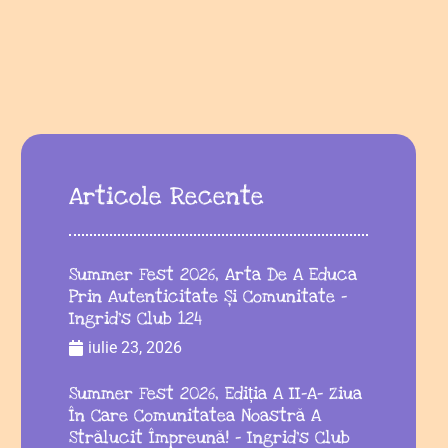
Articole Recente
Summer Fest 2026, Arta De A Educa
Prin Autenticitate Și Comunitate –
Ingrid’s Club 124
iulie 23, 2026
Summer Fest 2026, Ediția A II-A– Ziua
În Care Comunitatea Noastră A
Strălucit Împreună! – Ingrid’s Club