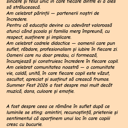
sincere și felul unic în care fiecare dintre ei a ales
să strălucească.
Am celebrat părinții — partenerii noștri de
încredere.
Pentru că educația devine cu adevărat valoroasă
atunci când școala și familia merg împreună, cu
respect, susținere și implicare.
Am celebrat cadrele didactice — oamenii care pun
suflet, răbdare, profesionalism și iubire în fiecare zi.
Oameni care nu doar predau, ci formează,
încurajează și construiesc încredere în fiecare copil.
Am celebrat comunitatea noastră — o comunitate
vie, caldă, unită, în care fiecare copil este văzut,
ascultat, apreciat și susținut să crească frumos.
Summer Fest 2026 a fost despre mai mult decât
muzică, dans, culoare și emoție.
A fost despre ceea ce rămâne în suflet după ce
luminile se sting: amintiri, recunoștință, prietenie și
sentimentul că aparținem unui loc în care copiii
cresc cu bucurie.