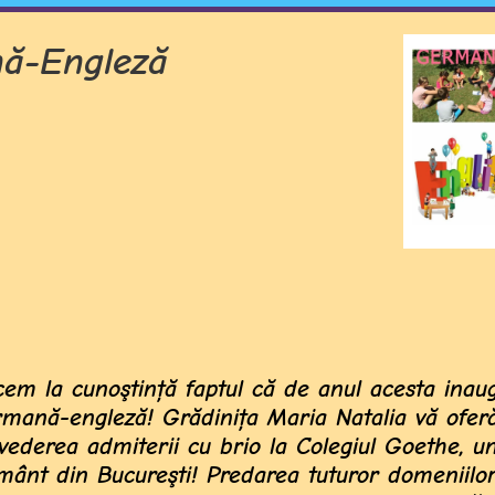
nă-Engleză
cem la cunoştinţă faptul că de anul acesta ina
rmană-engleză! Grădiniţa Maria Natalia vă ofer
n vederea admiterii cu brio la Colegiul Goethe, u
ământ din Bucureşti! Predarea tuturor domeniilo