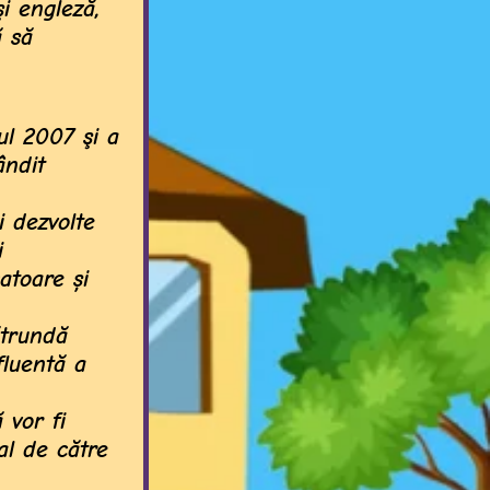
şi engleză,
ă să
ul 2007 şi a
ândit
i dezvolte
i
atoare și
ătrundă
fluentă a
 vor fi
al de către