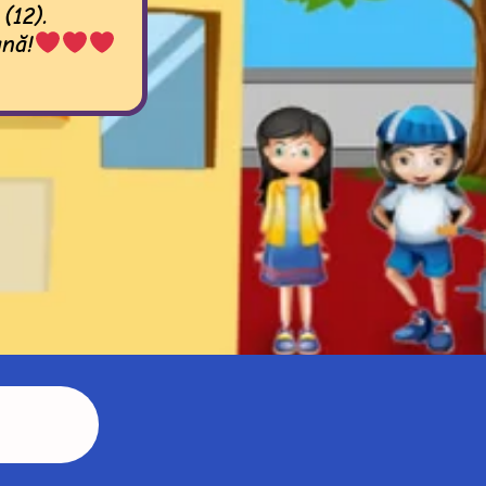
(12).
ană!