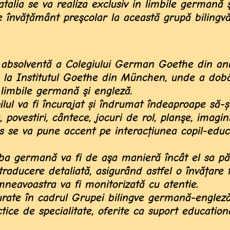
atalia se va realiza exclusiv in limbile germană 
e învăţământ preşcolar la această grupă bilingv
 absolventă a Colegiului German Goethe din an
e la Institutul Goethe din München, unde a dob
 limbile germană şi engleză.
pilul va fi încurajat și îndrumat îndeaproape să-ș
povestiri, cântece, jocuri de rol, planşe, imagin
les se va pune accent pe interacţiunea copil-educ
imba germană va fi de aşa manieră încât el sa p
 traducere detaliată, asigurând astfel o învățare 
mneavoastra va fi monitorizată cu atentie.
urate în cadrul Grupei bilingve germană-engleză
ctice de specialitate, oferite ca suport education