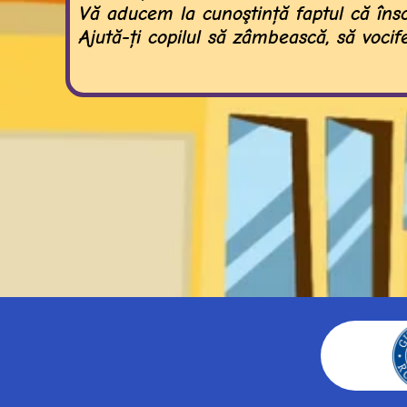
Vă aducem la cunoştinţă faptul că înscri
Ajută-ţi copilul să zâmbească, să voci