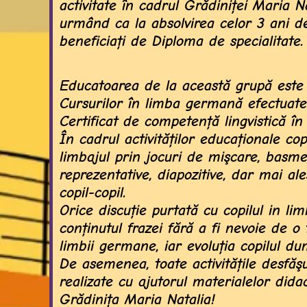
activitate în cadrul Grădiniţei Maria N
urmând ca la absolvirea celor 3 ani d
beneficiați de Diploma de specialitate.
Educatoarea de la această grupă este
Cursurilor în limba germană efectuat
Certificat de competenţă lingvistică în
În cadrul activităţilor educaţionale co
limbajul prin jocuri de mişcare, basme, 
reprezentative, diapozitive, dar mai a
copil-copil.
Orice discuţie purtată cu copilul in l
conţinutul frazei fără a fi nevoie de o
limbii germane, iar evoluţia copilul du
De asemenea, toate activităţile desfăş
realizate cu ajutorul materialelor dida
Grădiniţa Maria Natalia!