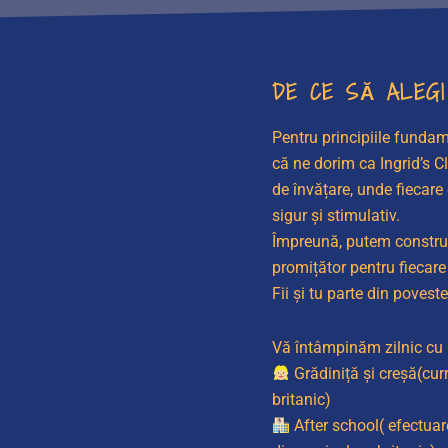
DE CE SĂ ALEGI 
Pentru principiile fundame
că ne dorim ca Ingrid’s C
de învățare, unde fiecare
sigur și stimulativ.
Împreună, putem construi 
promițător pentru fiecare 
Fii și tu parte din povest
Vă întâmpinăm zilnic cu m
Grădiniță și creșă(cu
britanic)
After school( efectuar