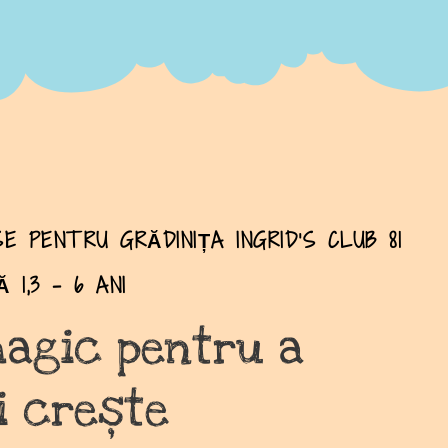
ISE PENTRU GRĂDINIȚA INGRID’S CLUB 81
 1,3 - 6 ANI
magic pentru a
i crește