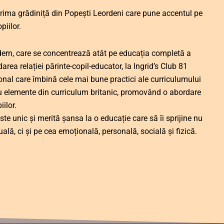
prima grădiniță din Popești Leordeni care pune accentul pe
piilor.
dern, care se concentrează atât pe educația completă a
darea relației părinte-copil-educator, la Ingrid’s Club 81
nal care îmbină cele mai bune practici ale curriculumului
 elemente din curriculum britanic, promovând o abordare
iilor.
te unic și merită șansa la o educație care să îi sprijine nu
ală, ci și pe cea emoțională, personală, socială și fizică.