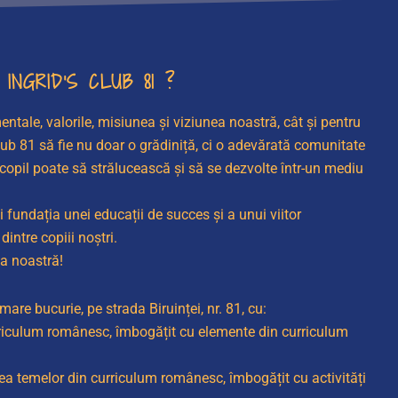
INGRID’S CLUB 81 ?
ntale, valorile, misiunea și viziunea noastră, cât și pentru
lub 81 să fie nu doar o grădiniță, ci o adevărată comunitate
 copil poate să strălucească și să se dezvolte într-un mediu
fundația unei educații de succes și a unui viitor
dintre copiii noștri.
ea noastră!
are bucurie, pe strada Biruinței, nr. 81, cu:
rriculum românesc, îmbogățit cu elemente din curriculum
ea temelor din curriculum românesc, îmbogățit cu activități