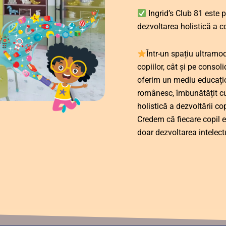
Ingrid’s Club 81 este 
dezvoltarea holistică a co
Într-un spațiu ultramo
copiilor, cât și pe consoli
oferim un mediu educațio
românesc, îmbunătățit cu
holistică a dezvoltării cop
Credem că fiecare copil es
doar dezvoltarea intelectu