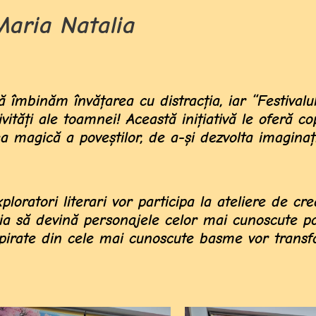
 Maria Natalia
îmbinăm învățarea cu distracția, iar “Festivalul
ități ale toamnei! Această inițiativă le oferă cop
 magică a poveștilor, de a-și dezvolta imaginați
xploratori literari vor participa la ateliere de cre
zia să devină personajele celor mai cunoscute po
nspirate din cele mai cunoscute basme vor trans