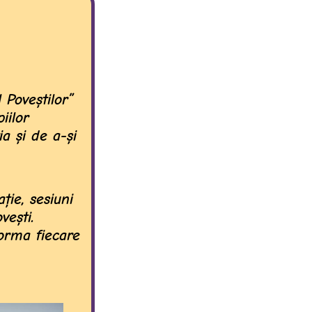
o
p
k
p
 Poveștilor”
iilor
a și de a-și
ație, sesiuni
vești.
forma fiecare