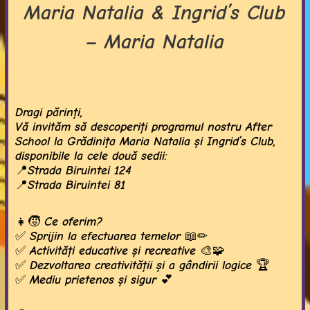
Maria Natalia & Ingrid’s Club
– Maria Natalia
Dragi părinți,
Vă invităm să descoperiți programul nostru After
School la Grădinița Maria Natalia și Ingrid’s Club,
disponibile la cele două sedii:
📍Strada Biruintei 124
📍Strada Biruintei 81
👧🧒 Ce oferim?
✅ Sprijin la efectuarea temelor 📖✏
✅ Activități educative și recreative 🎨🧩
✅ Dezvoltarea creativității și a gândirii logice 🏆
✅ Mediu prietenos și sigur 💕