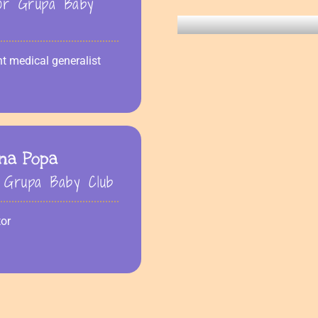
or Grupa Baby
nt medical generalist
na Popa
r Grupa Baby Club
or