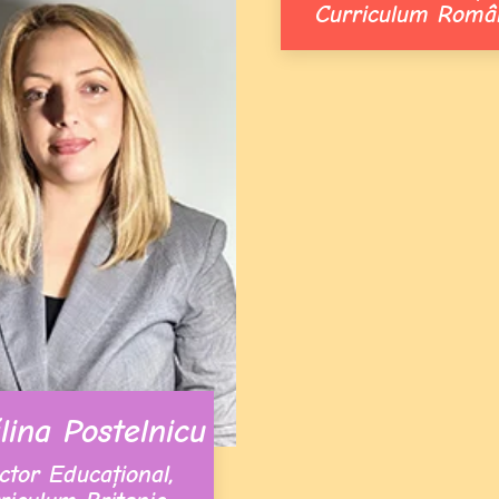
Curriculum Româ
ina Postelnicu
ctor Educațional,