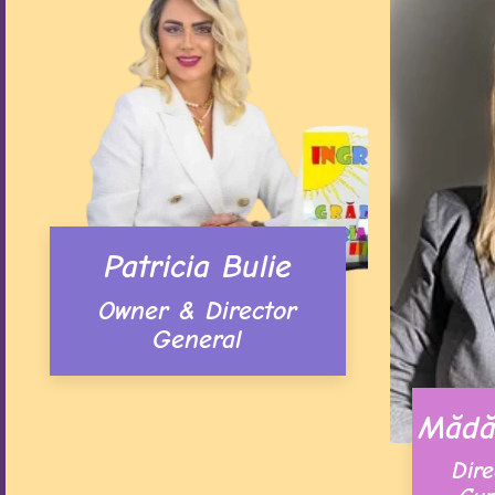
Patricia Bulie
Owner & Director
General
Mădăl
Dire