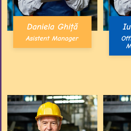
Daniela Ghiță
Iu
Asistent Manager
Of
M