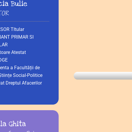
cia Bulie
TOR
SOR TItular
ANT PRIMAR SI
LAR
toare Atestat
DGE
enta a Facultății de
Științe Social-Politice
at Dreptul Afacerilor
la Ghita