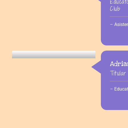
Educat
Club
– Asiste
Adria
Titula
– Educat