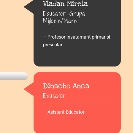
Vladan Mirela
Educator Grupa
Mijlocie/Mare
– Profesor invatamant primar si
prescolar
Dinache Anca
Educator
– Asistent Educator