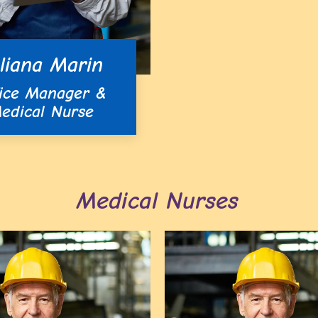
liana Marin
fice Manager &
edical Nurse
Medical Nurses