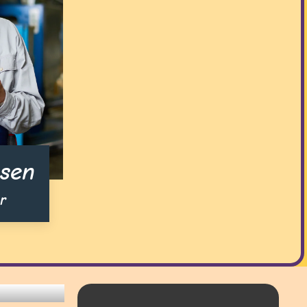
sen
r