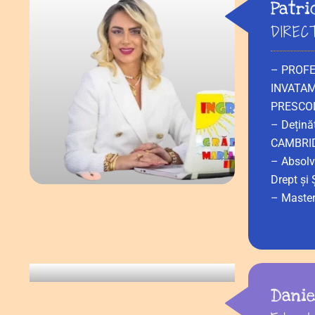
Patri
DIREC
– PROFE
INVATAM
PRESCO
– Dețină
CAMBRI
– Absolv
Drept și 
– Master
Danie